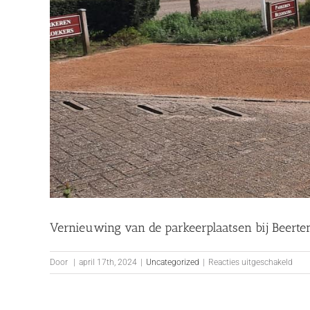
Vernieuwing van de parkeerplaatsen bij Beerte
voor
Door
|
april 17th, 2024
|
Uncategorized
|
Reacties uitgeschakeld
Vern
van
de