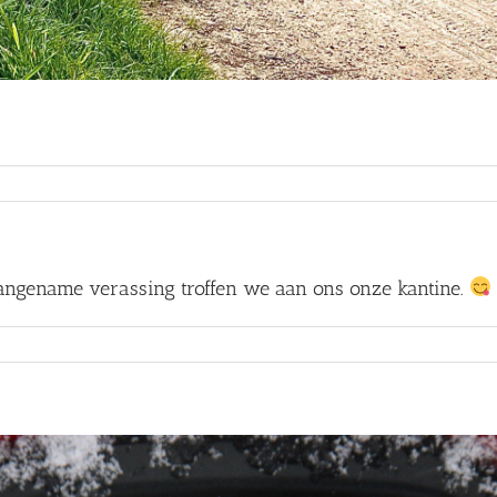
oor
acature
proepchauffeur
utotransport
 aangename verassing troffen we aan ons onze kantine.
voor
Ook
bij
ons
is
Sinterklaas
langs