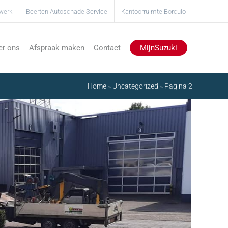
werk
Beerten Autoschade Service
Kantoorruimte Borculo
Afspraak maken
Contact
r ons
MijnSuzuki
Home
»
Uncategorized
»
Pagina 2