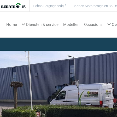
Iliohan Bergingsbedrijf
Beerten Motordesign en Spuit
Home
Modellen
Occasions
Diensten & service
Ove