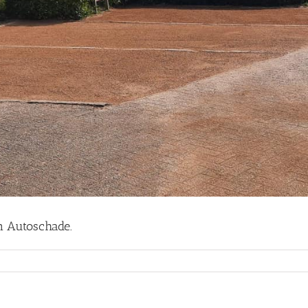
n Autoschade.
ieuwing