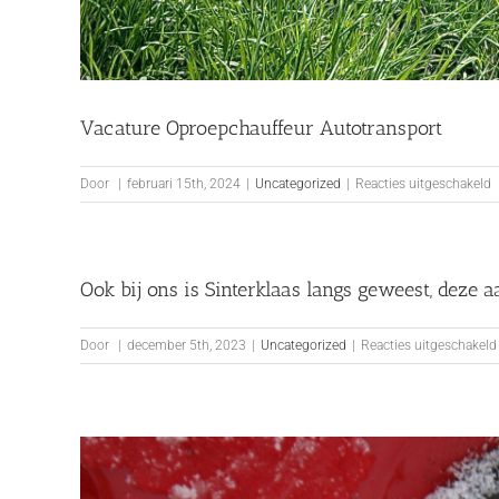
Vacature Oproepchauffeur Autotransport
v
Door
|
februari 15th, 2024
|
Uncategorized
|
Reacties uitgeschakeld
V
O
A
Ook bij ons is Sinterklaas langs geweest, deze
Door
|
december 5th, 2023
|
Uncategorized
|
Reacties uitgeschakeld