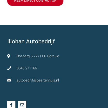
NEEM DIRECT CONTACT OP
Iliohan Autobedrijf
Bosberg 5 7271 LE Borculo
0545 271166
autobedrijf@beertenhuis.nl